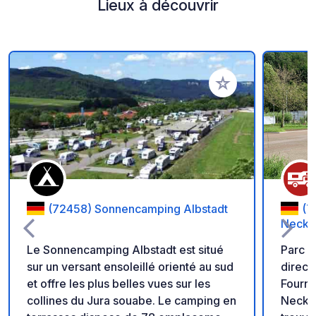
Lieux à découvrir
Ajouter à vos favori
(72458) Sonnencamping Albstadt
(7
Necka
Le Sonnencamping Albstadt est situé
Parc 
sur un versant ensoleillé orienté au sud
direct
et offre les plus belles vues sur les
Fourni
collines du Jura souabe. Le camping en
Neckar