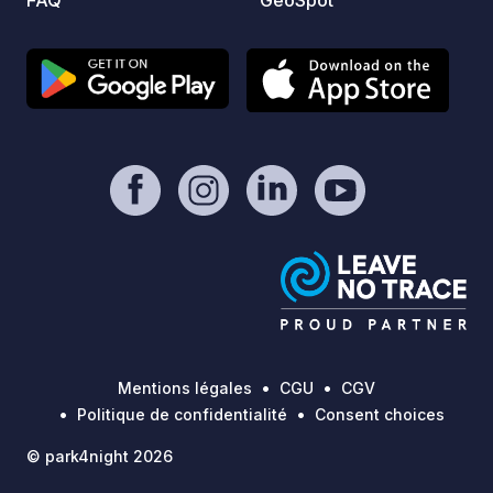
FAQ
GeoSpot
devant le camping. De superbes
sentiers de randonnée haut de gamme,
les Eaves, sont en partie accessibles à
pied depuis le camping. Et même en
hiver, un petit domaine skiable avec
remontées mécaniques et pistes de ski
de fond offre la possibilité de passer
des vacances actives.
Mentions légales
CGU
CGV
Politique de confidentialité
Consent choices
© park4night 2026