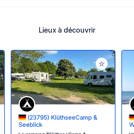
Lieux à découvrir
r à vos favoris
Ajouter à vos fav
(23795) KlüthseeCamp &
Seeblick
W