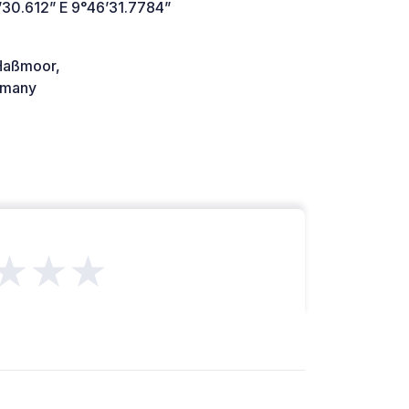
’30.612” E 9°46’31.7784”
Haßmoor,
many
★★★