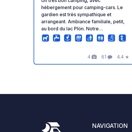
Un très bon camping, avec
hébergement pour camping-cars. Le
gardien est très sympathique et
arrangeant. Ambiance familiale, petit,
au bord du lac Plön. Notre
emplacement supérieur est réservé
aux chiens ; il n'y a pas d'accès direct
au lac par l'emplacement inférieur.
Vous pouvez également emmener
4
61
4.4
★
Photos
Commentaire
Note
votre chien partout sur le lac, y compris
sur notre embarcadère pour chiens
situé près du camping.
NAVIGATION