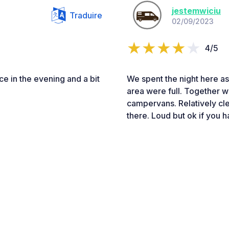
jestemwiciu
Traduire
02/09/2023
4/5
ce in the evening and a bit
We spent the night here as
area were full. Together w
campervans. Relatively cle
there. Loud but ok if you 