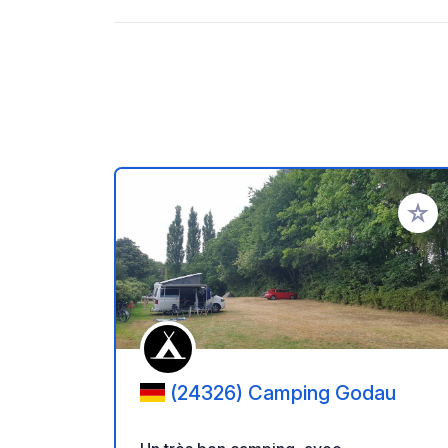
Ajoute
(24326) Camping Godau