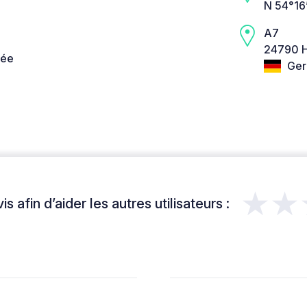
N 54°16
A7
24790 
née
Ger
★★
s afin d’aider les autres utilisateurs :