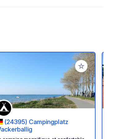
oris
Ajouter à vos favoris
(24395) Campingplatz
(24941)
ackerballig