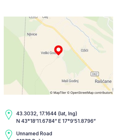
43.3032, 17.1644 (lat, lng)
N 43°18’11.6784” E 17°9’51.8796”
Unnamed Road