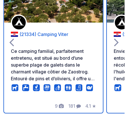
(21334) Camping Viter
(2
Ce camping familial, parfaitement
Envie 
entretenu, est situé au bord d’une
entouré
superbe plage de galets dans le
récolt
charmant village côtier de Zaostrog.
l'huil
Entouré de pins et d’oliviers, il offre une
l'endro
ambiance paisible et méditerranéenne,
comme
avec de grands emplacements pour
un cam
tentes, caravanes et camping-cars. Les
mer et
restaurants et les commerces se
9
181
4.1
★
dans l
Photos
Commentaires
Note
trouvent à proximité, et le personnel,
de Mak
très accueillant, parle anglais, allemand
d'envi
et croate. C’est également un excellent
quatre