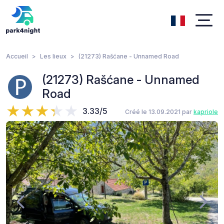
Accueil
Les lieux
(21273) Rašćane - Unnamed Road
(21273) Rašćane - Unnamed
Road
3.33/5
Créé le 13.09.2021 par
kapriole