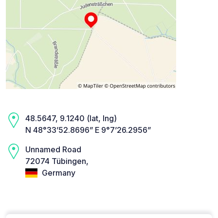
48.5647, 9.1240 (lat, lng)
N 48°33’52.8696” E 9°7’26.2956”
Unnamed Road
72074 Tübingen,
Germany