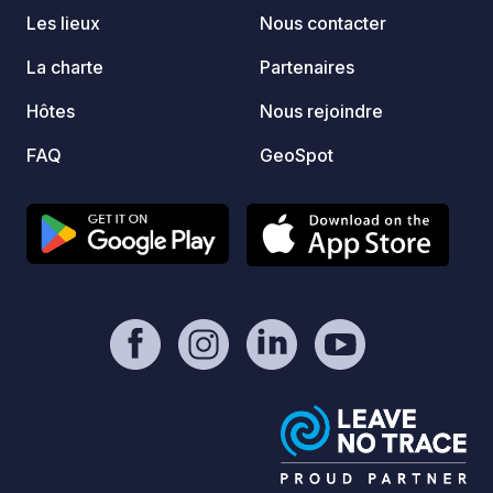
nombre
Les lieux
Nous contacter
Les cl
billets
La charte
Partenaires
plus, 
Hôtes
Nous rejoindre
randon
itinér
FAQ
GeoSpot
devant
sentie
les Ea
pied d
hiver,
remont
de fon
des va