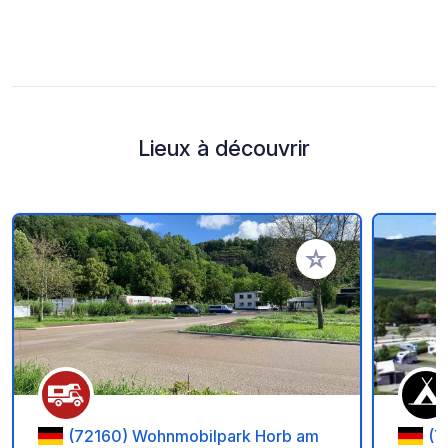
Lieux à découvrir
Ajouter à vos favori
(72160) Wohnmobilpark Horb am
(7