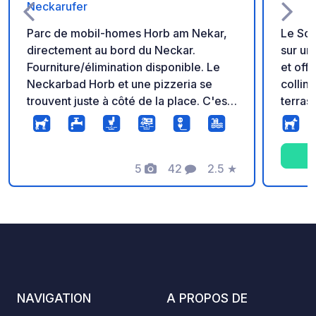
Neckarufer
Parc de mobil-homes Horb am Nekar,
Le Son
directement au bord du Neckar.
sur un
Fourniture/élimination disponible. Le
et offr
Neckarbad Horb et une pizzeria se
collines d
trouvent juste à côté de la place. C'est
terras
à environ 12 minutes à pied de la ville
pour m
et de la boulangerie.
d'empl
divers
5
42
2.5
★
des to
Photos
Commentaires
Note
maison
sanita
cuisin
magasi
seulem
la cél
avec p
NAVIGATION
A PROPOS DE
ouvert