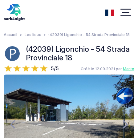
Accueil
Les lieux
(42039) Ligonchio - 54 Strada Provinciale 18
(42039) Ligonchio - 54 Strada
Provinciale 18
5/5
Créé le 12.09.2021 par
Manto