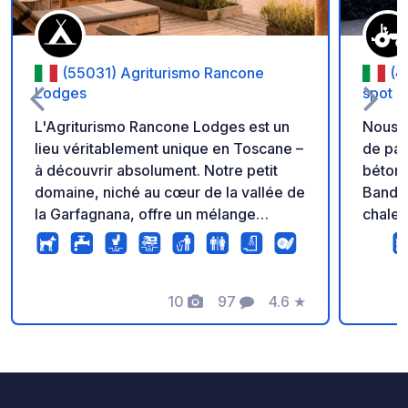
(55031) Agriturismo Rancone
(4
Lodges
spot
L'Agriturismo Rancone Lodges est un
Nous ne 
lieu véritablement unique en Toscane –
de par
à découvrir absolument. Notre petit
béton)
domaine, niché au cœur de la vallée de
Bandina 
la Garfagnana, offre un mélange
chaleur
exceptionnel de glamping de luxe,
car la 
d'emplacements de camping
les vi
confortables et d'une authentique
et com
ambiance de ferme. Ici, les animaux
10
97
4.6
★
vins e
Photos
Commentaires
Note
occupent une place centrale dans la
pouvez
vie quotidienne : chiens, chats,
haute q
moutons, chevaux et poules se
rouge, 
promènent en liberté sur le domaine,
l'hôte