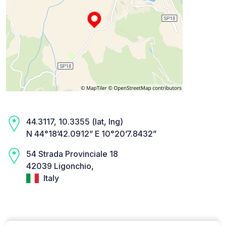
44.3117, 10.3355 (lat, lng)
N 44°18’42.0912” E 10°20’7.8432”
54 Strada Provinciale 18
42039 Ligonchio,
Italy