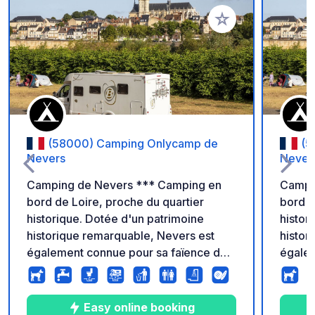
Ajouter à vos favori
(58000) Camping Onlycamp de
(5
Nevers
Never
Camping de Nevers *** Camping en
Campi
bord de Loire, proche du quartier
bord d
historique. Dotée d'un patrimoine
histor
historique remarquable, Nevers est
histor
également connue pour sa faïence de
égalem
qualité. Situé sur la dernière rivière
qualité
d'Europe et sur le célèbre parcours de
d'Euro
la "Loire à Vélo", ce camping est aussi
la "Lo
Easy online booking