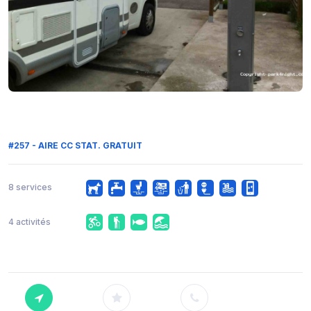
#257 - AIRE CC STAT. GRATUIT
8 services
4 activités