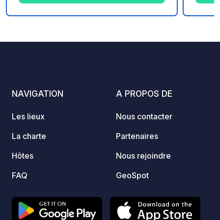
un paradis pour les pêcheurs. Vous
un par
appécierez son environnement naturel
appéci
de grande qualité et la proximité du
de gra
5
122
3.7
★
Photos
Commentaires
Note
centre-ville.
centre-
NAVIGATION
A PROPOS DE
Les lieux
Nous contacter
La charte
Partenaires
Hôtes
Nous rejoindre
FAQ
GeoSpot