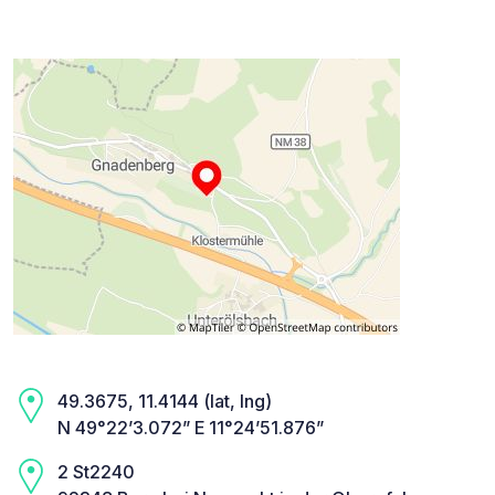
49.3675, 11.4144 (lat, lng)
N 49°22’3.072” E 11°24’51.876”
2 St2240