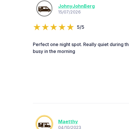
JohnyJohnBerg
15/07/2026
5/5
Perfect one night spot. Really quiet during th
busy in the morning
Maetthy
04/10/2023