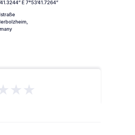
’41.3244” E 7°53’41.7264”
lstraße
erbolzheim,
many
★★★