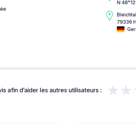
N 48°12
née
Bleichta
79336 H
Ger
★★
s afin d’aider les autres utilisateurs :