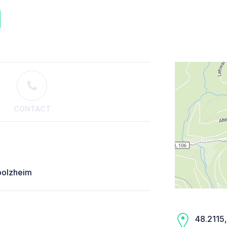
CONTACT
bolzheim
48.2115,