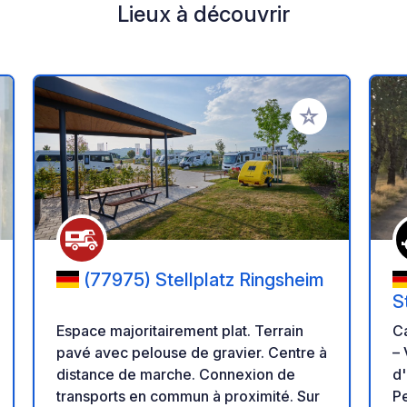
Lieux à découvrir
r à vos favoris
Ajouter à vos fav
(77975) Stellplatz Ringsheim
S
Espace majoritairement plat. Terrain
C
pavé avec pelouse de gravier. Centre à
– 
distance de marche. Connexion de
d'altitu
transports en commun à proximité. Sur
Pe