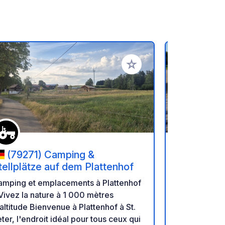
oris
Ajouter à vos favoris
(79271) Camping &
(79241
tellplätze auf dem Plattenhof
Flubacher
amping et emplacements à Plattenhof
Nous vous s
Vivez la nature à 1 000 mètres
ainsi qu'à v
de Bienvenue à Plattenhof à St.
domaine vit
ter, l'endroit idéal pour tous ceux qui
situé en ple