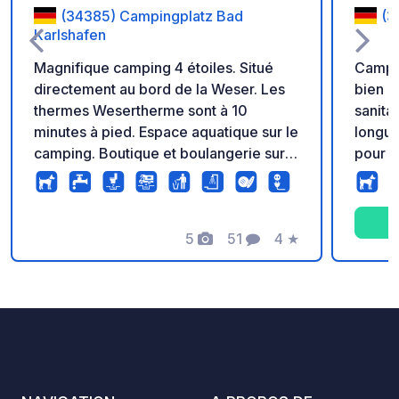
(34385) Campingplatz Bad
(3
Karlshafen
Magnifique camping 4 étoiles. Situé
Campi
directement au bord de la Weser. Les
bien e
thermes Wesertherme sont à 10
sanita
minutes à pied. Espace aquatique sur le
longue
camping. Boutique et boulangerie sur
pour c
place. Réservez votre séjour en ligne
calme,
directement sur notre site web.
enfant
publiq
5
51
4
★
douche
Photos
Commentaires
Note
bon Wi