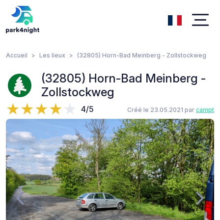
Accueil
Les lieux
(32805) Horn-Bad Meinberg - Zollstockweg
(32805) Horn-Bad Meinberg -
Zollstockweg
4/5
Créé le 23.05.2021 par
campt