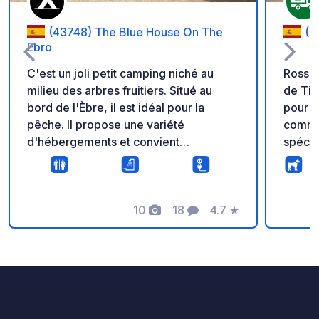
(43748) The Blue House On The
(1
Ebro
C'est un joli petit camping niché au
Rossel
milieu des arbres fruitiers. Situé au
de Tin
bord de l'Èbre, il est idéal pour la
pour campi
pêche. Il propose une variété
commun
d'hébergements et convient
spécia
parfaitement aux campeurs, aux
les ca
camping-cars ou aux caravanes.
statio
servic
10
18
4.7
★
naturel
Photos
Commentaires
Note
d'entr
Benifa
biodiv
et de tranquill
Capaci
Nuitée : Gratui