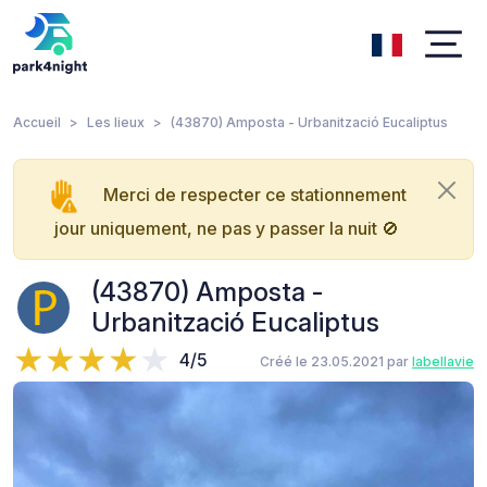
Accueil
Les lieux
(43870) Amposta - Urbanització Eucaliptus
Merci de respecter ce stationnement
jour uniquement, ne pas y passer la nuit 🚫
(43870) Amposta -
Urbanització Eucaliptus
4/5
Créé le 23.05.2021 par
labellavie