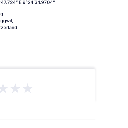
’47.724” E 9°24’34.9704”
rg
ggwil,
tzerland
★★★