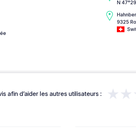
N 47°29
Hahnbe
9325 Ro
Swi
née
★★
s afin d’aider les autres utilisateurs :