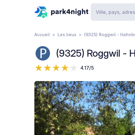
Accueil
Les lieux
(9325) Roggwil - Hahnb
(9325) Roggwil - 
4.17/5