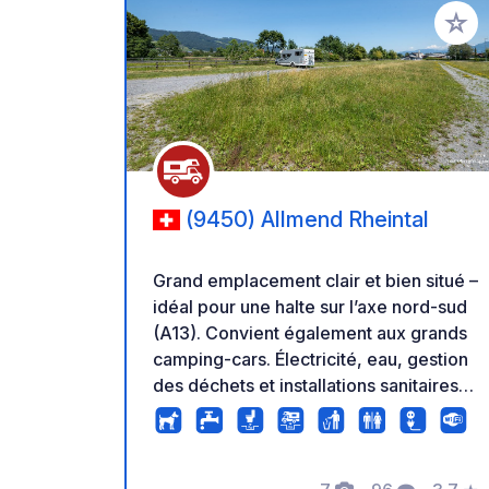
Ajoute
(9450) Allmend Rheintal
Grand emplacement clair et bien situé –
idéal pour une halte sur l’axe nord-sud
(A13). Convient également aux grands
camping-cars. Électricité, eau, gestion
des déchets et installations sanitaires
simples inclus. Pas d’enregistrement
nécessaire. Tarif forfaitaire de CHF/€
20 par nuit et par véhicule. Séjour