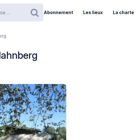
Abonnement
Les lieux
La charte
Rechercher
erg
Hahnberg