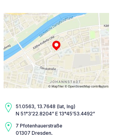
51.0563, 13.7648 (lat, lng)
N 51°3’22.8204” E 13°45’53.4492”
7 Pfotenhauerstraße
01307 Dresden,