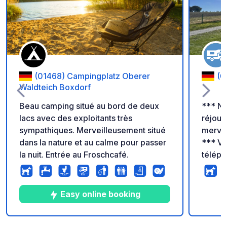
Ajouter à vos favori
(01468) Campingplatz Oberer
(0
Waldteich Boxdorf
Beau camping situé au bord de deux
*** No
lacs avec des exploitants très
réjoui
sympathiques. Merveilleusement situé
mervei
dans la nature et au calme pour passer
*** Veuillez vous inscrire par
la nuit. Entrée au Froschcafé.
téléph
Arrivé
et enr
sur demande. Dép
Easy online booking
moment. Notre emplacemen
sur un