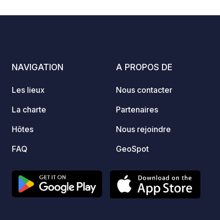
sécurisé et c
9
50
4.7
★
Photos
Commentaires
Note
carava
totale sont
avec d
Séjour
14 ans. Électricité disponible | Vid
NAVIGATION
A PROPOS DE
des dé
accès aux 
Les lieux
Nous contacter
nous a
des sp
La charte
Partenaires
propos
Hôtes
Nous rejoindre
nouill
bière 
FAQ
GeoSpot
vous surpre
saison
moments
rechar
disponible
préala