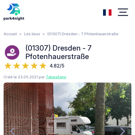
Accueil
Les lieux
(01307) Dresden - 7 Pfotenhauerstraße
(01307) Dresden - 7
Pfotenhauerstraße
4.82/5
Créé le 23.05.2021 par
TabeaSano