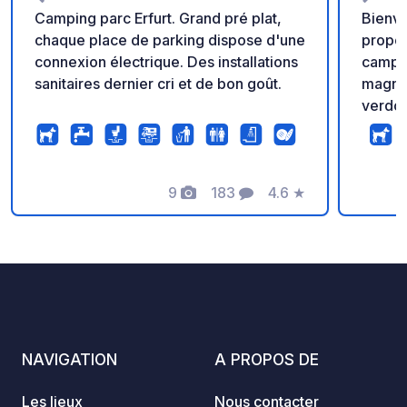
Camping parc Erfurt. Grand pré plat,
Bienve
chaque place de parking dispose d'une
propo
connexion électrique. Des installations
camping-ca
sanitaires dernier cri et de bon goût.
magnif
verdoy
tentes sup
par l'a
Beerwa
9
183
4.6
★
« Ferm
Photos
Commentaires
Note
Löbicha
tourne
terre.
se trouv
nécess
électr
usées.
NAVIGATION
A PROPOS DE
L'utili
risque
Les lieux
Nous contacter