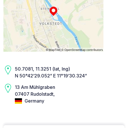
50.7081, 11.3251 (lat, lng)
N 50°42’29.052” E 11°19’30.324”
13 Am Mühlgraben
07407 Rudolstadt,
Germany