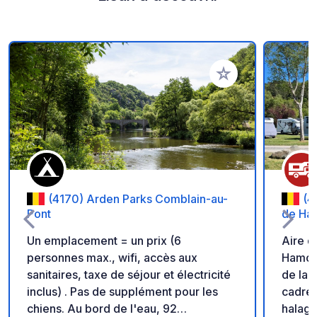
Ajouter à vos favori
(4170) Arden Parks Comblain-au-
(4
Pont
de Ham
Un emplacement = un prix (6
Aire 
personnes max., wifi, accès aux
Hamoir. Espace verdoyant à d
sanitaires, taxe de séjour et électricité
de la riviè
inclus) . Pas de supplément pour les
cadre 
chiens. Au bord de l'eau, 92
halage