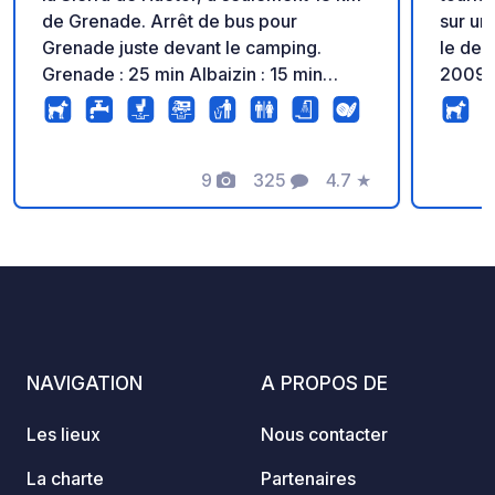
de Grenade. Arrêt de bus pour
sur un
Grenade juste devant le camping.
le der
Grenade : 25 min Albaizin : 15 min
2009, 
Services : sécurité, douches, toilettes,
troglo
lave-linge, sèche-linge, Wi-Fi, eau
invest
potable sur tout le site, location de
énergi
vélos électriques. Restaurants,
9
325
4.7
★
notre 
Photos
Commentaires
Note
supermarchés et pharmacie
exempl
accessibles à pied. Profitez d'un cadre
nouvel
exceptionnel avec de nombreux
alternatives. De no
sentiers de randonnée et de VTT.
demand
qui vie
énergé
philos
NAVIGATION
A PROPOS DE
autre 
consom
Les lieux
Nous contacter
préser
concrète. Dans notre prop
La charte
Partenaires