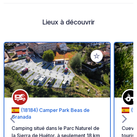
Lieux à découvrir
Ajouter à vos favori
(18184) Camper Park Beas de
(1
Granada
Camping situé dans le Parc Naturel de
Cuevas
la Sierra de Huétor, à seulement 18 km
touris