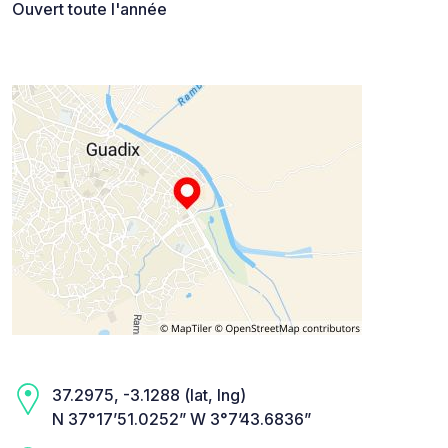
Ouvert toute l'année
37.2975, -3.1288 (lat, lng)
N 37°17’51.0252” W 3°7’43.6836”