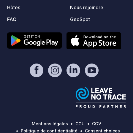
nous n
Hôtes
Nous rejoindre
privilé
Nous 
FAQ
GeoSpot
pour a
numéri
aventu
4x4 av
campin
Piscin
fin se
pour travailler. 
vous r
votre 
anglai
d'activ
Google
facile
smart
Mentions légales
CGU
CGV
téléch
Politique de confidentialité
Consent choices