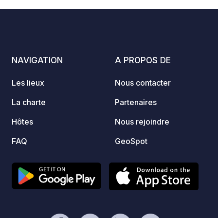
Photos
Commentaires
Note
complè
L'acc
PARK : 5€ 
les di
réserv
NAVIGATION
A PROPOS DE
sur not
""Cont
Les lieux
Nous contacter
!*
La charte
Partenaires
Hôtes
Nous rejoindre
FAQ
GeoSpot