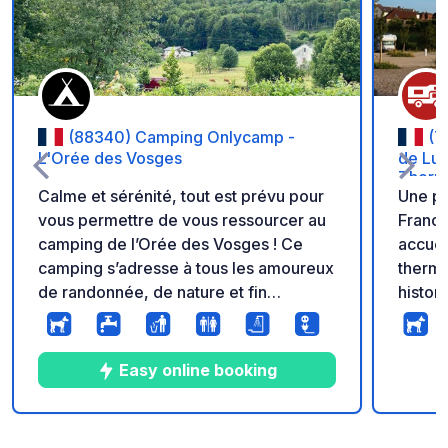
(88340) Camping Onlycamp -
(7
L'Orée des Vosges
de Lux
Therma
Calme et sérénité, tout est prévu pour
Une pa
vous permettre de vous ressourcer au
Franch
camping de l’Orée des Vosges ! Ce
accuei
camping s’adresse à tous les amoureux
therme
de randonnée, de nature et fin
histor
gourmets désireux de découvrir le
pour u
patrimoine local. L’ensemble du
découvr
camping est aménagé, afin d’être
Profit
Easy online booking
accessible aux véhicules pour passer
emplac
de belles vacances en famille.
6A pou
gratui
4
27
4.5
★