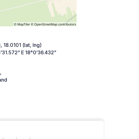
 18.0101 (lat, lng)
’31.572” E 18°0’36.432”
,
and