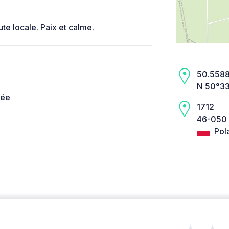
te locale. Paix et calme.
50.5588,
N 50°33
née
1712
46-050 
Pol