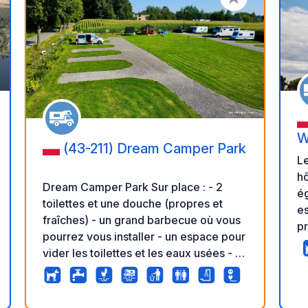
r à vos favoris
Ajouter à vos fav
W
(43-211) Dream Camper Park
Le
hô
Dream Camper Park Sur place : - 2
é
toilettes et une douche (propres et
es
fraîches) - un grand barbecue où vous
pr
pourrez vous installer - un espace pour
ca
vider les toilettes et les eaux usées - un
pr
évier extérieur pour faire la vaisselle -
po
2 vélos électriques à louer - un espace
des d
s
pour enfants (trampoline et sable) - un