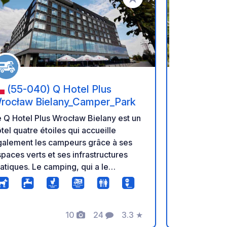
oris
Ajouter à vos favoris
(55-040) Q Hotel Plus
(742 3
rocław Bielany_Camper_Park
Nouveau park
 Q Hotel Plus Wrocław Bielany est un
Heipark Toš
tel quatre étoiles qui accueille
technologie
galement les campeurs grâce à ses
paces verts et ses infrastructures
atiques. Le camping, qui a le
ractère d'une aire de camping-cars,
opose des services tels que des
ints d'eau et une station de collecte
10
24
3.3
★
échets. L'emplacement idéal de
Photos
Commentaires
Note