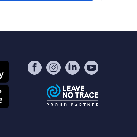
hôtel en fait un point de départ idéal
ur explorer la Basse-Silésie et une
lte pratique sur l'autoroute A4. Pour
s clients séjournant en camping-car,
hôtel propose un tarif spécial pour un
pieux petit-déjeuner buffet : 65 PLN
ersonne. Vous pouvez également
iliser l'espace détente de l'hôtel
auna, salle de fitness et douche). Le
rif est de 15 € par personne. Le tarif
 20 € comprend : • l'accès à une
chetterie • l'accès à l'eau • l'accès à
électricité