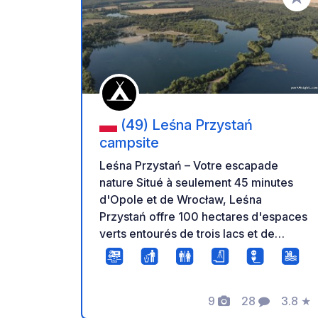
Ajoute
(49) Leśna Przystań
campsite
Leśna Przystań – Votre escapade
nature Situé à seulement 45 minutes
d'Opole et de Wrocław, Leśna
Przystań offre 100 hectares d'espaces
verts entourés de trois lacs et de
magnifiques forêts, un cadre idéal pour
le repos et la détente. Nous
proposons : - Plage de sable surveillée
9
28
3.8
★
- Location de matériel nautique :
Photos
Commentaire
Note