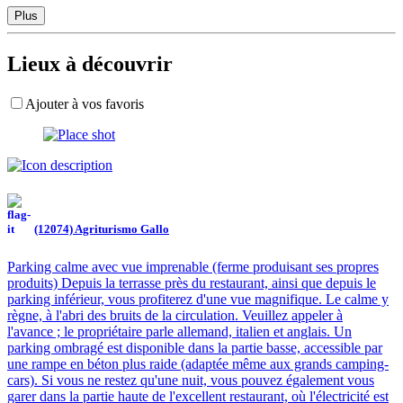
Plus
Lieux à découvrir
Ajouter à vos favoris
(12074) Agriturismo Gallo
Parking calme avec vue imprenable (ferme produisant ses propres
produits) Depuis la terrasse près du restaurant, ainsi que depuis le
parking inférieur, vous profiterez d'une vue magnifique. Le calme y
règne, à l'abri des bruits de la circulation. Veuillez appeler à
l'avance ; le propriétaire parle allemand, italien et anglais. Un
parking ombragé est disponible dans la partie basse, accessible par
une rampe en béton plus raide (adaptée même aux grands camping-
cars). Si vous ne restez qu'une nuit, vous pouvez également vous
garer dans la partie haute de l'excellent restaurant, où l'électricité est