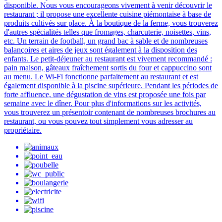
disponible. Nous vous encourageons vivement à venir découvrir le
restaurant ; il propose une excellente cuisine piémontaise à base de
produits cultivés sur place. À la boutique de la ferme, vous trouverez
d'autres spécialités telles que fromages, charcuterie, noisettes, vins,
etc. Un terrain de football, un grand bac à sable et de nombreuses
balançoires et aires de jeux sont également à la disposition des
enfants. Le petit-déjeuner au restaurant est vivement recommandé :
pain maison, gâteaux fraîchement sortis du four et cappuccino sont
au menu. Le Wi-Fi fonctionne parfaitement au restaurant et est
également disponible à la piscine supérieure. Pendant les périodes de
forte affluence, une dégustation de vins est proposée une fois par
semaine avec le dîner. Pour plus d'informations sur les activités,
vous trouverez un présentoir contenant de nombreuses brochures au
restaurant, ou vous pouvez tout simplement vous adresser au
propriétaire.