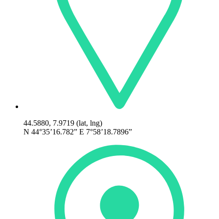
44.5880, 7.9719 (lat, lng)
N 44°35’16.782” E 7°58’18.7896”