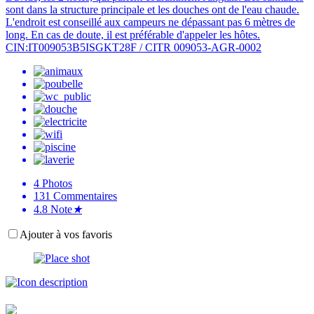
sont dans la structure principale et les douches ont de l'eau chaude.
L'endroit est conseillé aux campeurs ne dépassant pas 6 mètres de
long. En cas de doute, il est préférable d'appeler les hôtes.
CIN:IT009053B5ISGKT28F / CITR 009053-AGR-0002
4
Photos
131
Commentaires
4.8
Note
★
Ajouter à vos favoris