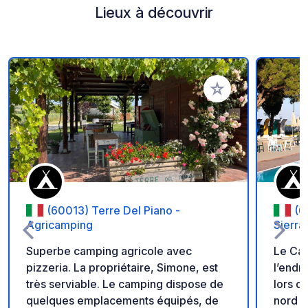
Lieux à découvrir
Ajouter à vos favori
(60013) Terre Del Piano -
(6
Agricamping
Sierra
Superbe camping agricole avec
Le Cam
pizzeria. La propriétaire, Simone, est
l’endr
très serviable. Le camping dispose de
lors d
quelques emplacements équipés, de
nord de