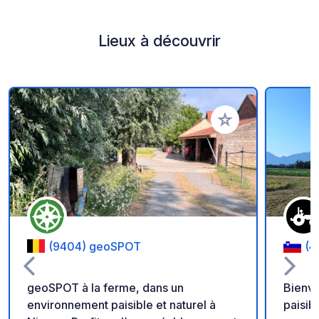
Lieux à découvrir
Ajouter à vos favori
(9404) geoSPOT
(4
geoSPOT à la ferme, dans un
Bienve
environnement paisible et naturel à
paisib