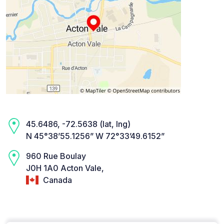
45.6486, -72.5638 (lat, lng)
N 45°38’55.1256” W 72°33’49.6152”
960 Rue Boulay
J0H 1A0 Acton Vale,
Canada