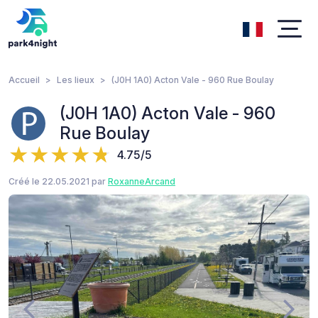
Accueil
Les lieux
(J0H 1A0) Acton Vale - 960 Rue Boulay
(J0H 1A0) Acton Vale - 960
Rue Boulay
4.75/5
Créé le 22.05.2021 par
RoxanneArcand