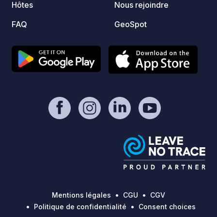
Hôtes
Nous rejoindre
Slovén
pourre
FAQ
GeoSpot
gorges
parfai
baigna
pour profi
appréc
pistes
ferme 
enviro
plus l
Bled e
Ljubljana. Vivez une 
expéri
slovèn
dans l
ferme f
Mentions légales
CGU
CGV
Ouvert
Politique de confidentialité
Consent choices
pour l