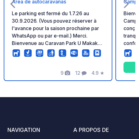
Área de autocaravanas
Camper
Le parking est fermé du 1.7.26 au
Bienve
30.9.2026. (Vous pouvez réserver à
Camper
l'avance pour la saison prochaine par
conçue
WhatsApp ou par e-mail.) Merci.
tranqui
Bienvenue au Caravan Park U Makaka,
confortabl
le premier camping privé tchèque en
enviro
Espagne, créé par une famille
l’endr
passionnée de camping-cars. Nos
prome
prestations : - Grands emplacements
9
12
4.9
★
et pro
Photos
Commentaires
Note
privés pour camping-cars et fourgons
soleil
aménagés - Électricité avec
seulem
branchements individuels - Vidange
minute
des eaux noires, des ordures
combin
ménagères et des eaux usées - Piscine
accessibilité. 
et espace détente sur place - Laverie
grande
automatique Nombreuses activités
vans e
NAVIGATION
A PROPOS DE
sportives Animaux de compagnie
connex