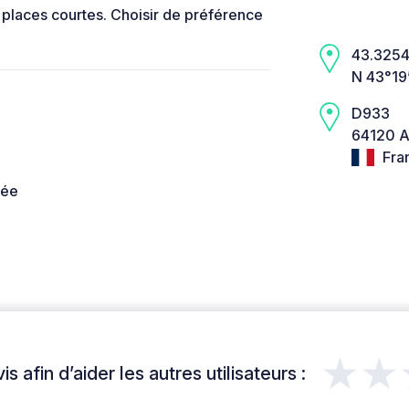
 places courtes. Choisir de préférence
43.3254,
N 43°19
D933
64120 A
Fra
née
★★
s afin d’aider les autres utilisateurs :