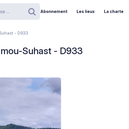
Abonnement
Les lieux
La charte
Rechercher
-Suhast - D933
Camou-Suhast - D933