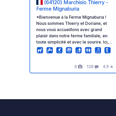
(64120) Marchisio Thierry -
Ferme Mignaburia
*Bienvenue à la Ferme Mignaburia !
Nous sommes Thierry et Doriane, et
nous vous accueillons avec grand
plaisir dans notre ferme familiale, en
toute simplicité et avec le sourire. Ici,
on aime le partage, la convivialité… et
la bonne charcuterie maison. ^^ Que
vous soyez de passage en van,
9
138
4.9
★
camping-car ou à vélo, vous êtes les
Photos
Commentaires
Note
bienvenus pour faire une pause au
calme, profiter de notre restaurant à la
ferme et repartir avec quelques bons
produits du terroir ! Sur place, vous
trouverez tout le nécessaire : ✅
Vidange eaux grises et eaux noires ✅
Sanitaires avec toilettes et douches ✅