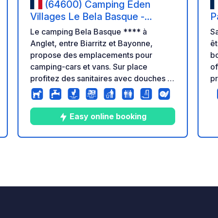
(64600) Camping Eden
Villages Le Bela Basque -
P
Anglet
(
Le camping Bela Basque **** à
Sa
d
Anglet, entre Biarritz et Bayonne,
êt
propose des emplacements pour
bo
camping-cars et vans. Sur place
of
profitez des sanitaires avec douches et
p
toilettes, d'une piscine chauffée,
de
bar/restaurant, laverie, aire de jeux...
aq
vo
Easy online booking
sé
24
ca
6
25
3.6
★
Photos
Commentaires
Note
pl
L
PA
co
ré