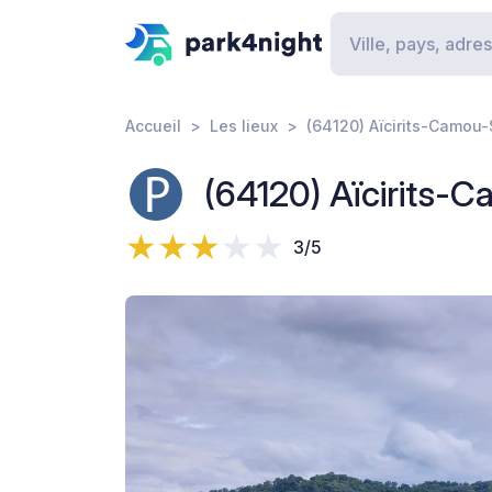
Accueil
Les lieux
(64120) Aïcirits-Camou
(64120) Aïcirits-
3/5