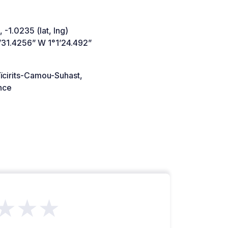
 -1.0235 (lat, lng)
’31.4256” W 1°1’24.492”
ïcirits-Camou-Suhast,
nce
★★★