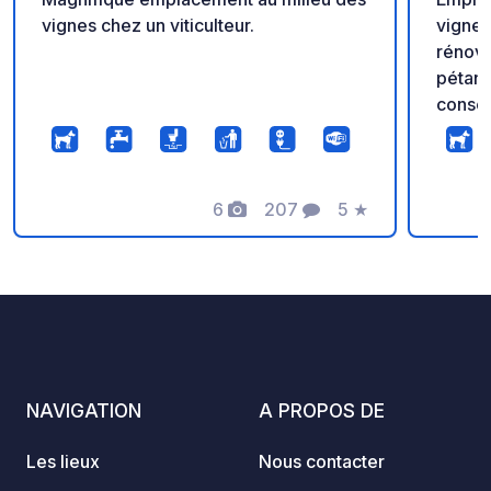
vignes chez un viticulteur.
vignes
rénové
pétanq
consei
l'accè
avec d
campin
6
207
5
★
vins d
Photos
Commentaires
Note
16h à 
NAVIGATION
A PROPOS DE
Les lieux
Nous contacter