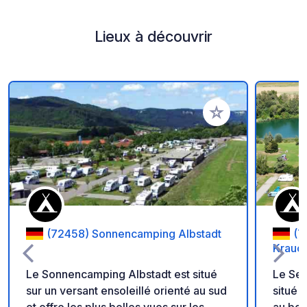
Lieux à découvrir
Ajouter à vos favori
(72458) Sonnencamping Albstadt
(7
Krauc
Le Sonnencamping Albstadt est situé
Le Se
sur un versant ensoleillé orienté au sud
situé 
et offre les plus belles vues sur les
au bor