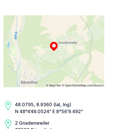
48.0795, 8.9360 (lat, lng)
N 48°4’46.0524” E 8°56’9.492”
2 Gnadenweiler