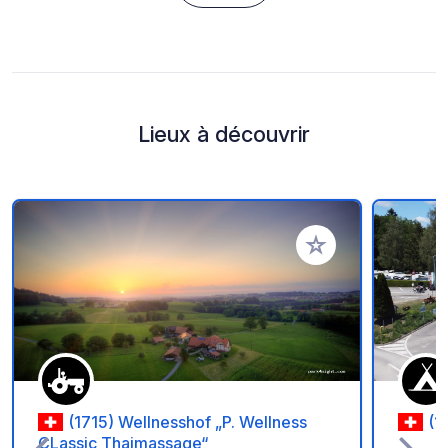
Lieux à découvrir
Ajouter à vos favori
(1715) Wellnesshof „P. Wellness
(1
CLassic Thaimassage“