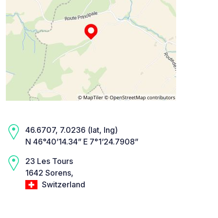
46.6707, 7.0236 (lat, lng)
N 46°40’14.34” E 7°1’24.7908”
23 Les Tours
1642 Sorens,
Switzerland