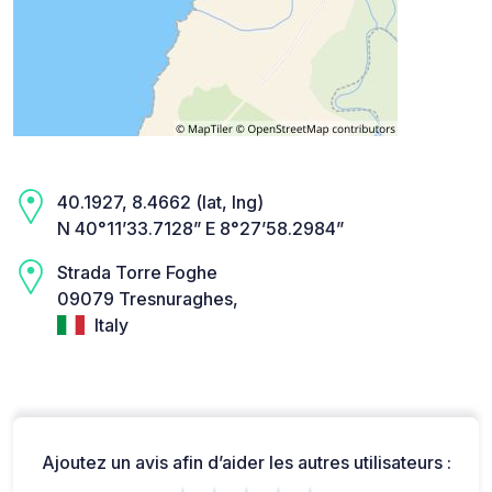
40.1927, 8.4662 (lat, lng)
N 40°11’33.7128” E 8°27’58.2984”
Strada Torre Foghe
09079 Tresnuraghes,
Italy
Ajoutez un avis afin d’aider les autres utilisateurs :