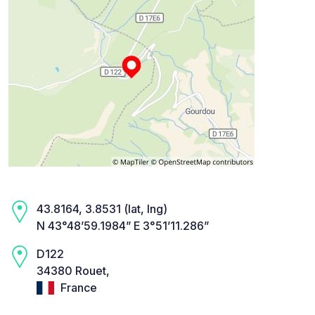
43.8164, 3.8531 (lat, lng)
N 43°48’59.1984” E 3°51’11.286”
D122
34380 Rouet,
France