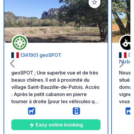
Ajouter à vos favori
(34190) geoSPOT
(3
l'Arbo
geoSPOT ; Une superbe vue et de très
Nous s
beaux chênes. Il est à proximité du
situé à 
village Saint-Bauzille-de-Putois. Accès
domain
: Après le petit cabanon en pierre
vignes
tourner à droite (pour les véhicules qui
vous a
viennent de la route de la grotte des
week-e
demoiselles) et aller au fond de l'allée
semain
en herbe mais en chemin praticable
espace
Easy online booking
pour les voitures, on y voit les traces.
vous i