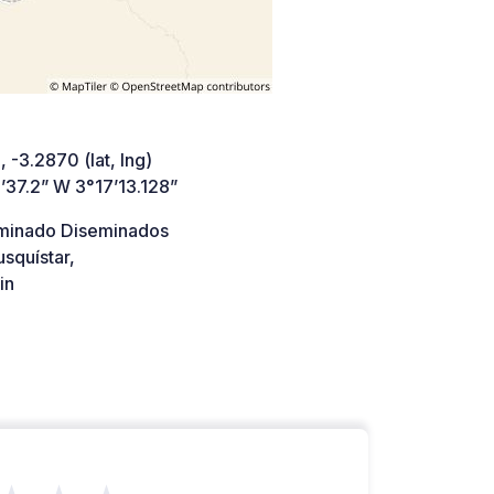
 -3.2870 (lat, lng)
’37.2” W 3°17’13.128”
minado Diseminados
squístar,
in