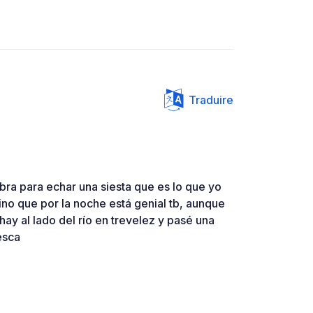
Traduire
mbra para echar una siesta que es lo que yo
gino que por la noche está genial tb, aunque
hay al lado del río en trevelez y pasé una
esca