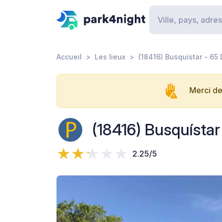
Accueil
Les lieux
(18416) Busquístar - 6
Merci de
(18416) Busquísta
2.25/5