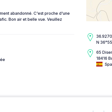
âtiment abandonné. C'est proche d'une
fic. Bon air et belle vue. Veuillez
36.9270,
N 36°55
65 Dise
18416 Bu
née
Spa