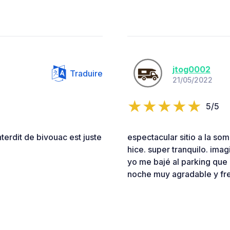
jtog0002
Traduire
21/05/2022
5/5
terdit de bivouac est juste
espectacular sitio a la so
hice. super tranquilo. ima
yo me bajé al parking que 
noche muy agradable y fr