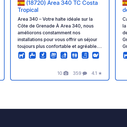
(18720) Área 340 TC Costa
Tropical
d
Area 340 – Votre halte idéale sur la
Ca
Côte de Grenade À Area 340, nous
la
améliorons constamment nos
de G
installations pour vous offrir un séjour
Gr
toujours plus confortable et agréable.
Gr
Nous avons entièrement rénové nos
Se
sanitaires et notre réception, et
la
aménagé de nouveaux espaces
po
10
359
4.1
★
ombragés pour camping-cars et
vél
Photos
Commentaires
Note
caravanes, conçus pour un confort
s
optimal toute l'année. Situé à
ac
Torrenueva Costa, à quelques minutes
e
de la plage, nous sommes l'endroit
se
idéal pour ceux qui recherchent la
tranquillité, des services de qualité et
un emplacement privilégié pour