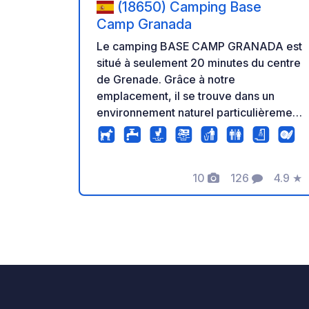
(18650) Camping Base
Camp Granada
Le camping BASE CAMP GRANADA est
situé à seulement 20 minutes du centre
de Grenade. Grâce à notre
emplacement, il se trouve dans un
environnement naturel particulièrement
adapté à tous les amoureux de la
nature, de la paix et du calme. Vues
panoramiques sur la vallée de Lecrin.
10
126
4.9
★
Idéal pour se détendre et facilement
Photos
Commentaires
Note
accessible en voiture ou en transports
en commun. Réservez vos vacances en
plein air en Andalousie ! Vous pourrez
vous détendre dans notre piscine
ensoleillée, profiter des vastes
emplacements du camping et les plus
petits s'amuseront dans notre aire de