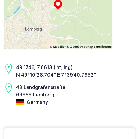
49.1746, 7.6613 (lat, lng)
N 49°10’28.704” E 7°39’40.7952”
49 Landgrafenstraße
66969 Lemberg,
Germany