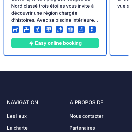
Nord classé trois étoiles vous invite à
vue su
découvrir une région chargée
d’histoires. Avec sa piscine intérieure,
son hammam et son jacuzzi, le
camping d'Alsace vous offrira un petit
havre de paix. Doté du label Station
Easy online booking
Verte, profitez d'un retour à la nature et
offrez-vous une vue panoramique
unique du Massif Vosgien.
6
22
4.1
★
Photos
Commentaires
Note
NAVIGATION
A PROPOS DE
Les lieux
Nous contacter
La charte
Partenaires