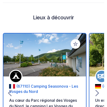
Lieux à découvrir
Ajouter à vos favori
(67110) Camping Seasonova - Les
(6
Vosges du Nord
Au cœur du Parc régional des Vosges
Un es
du Nord, le camping Les Vosges du
direct