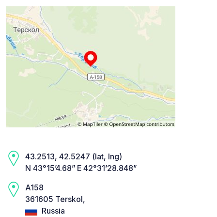
43.2513, 42.5247 (lat, lng)
N 43°15’4.68” E 42°31’28.848”
A158
361605 Terskol,
Russia