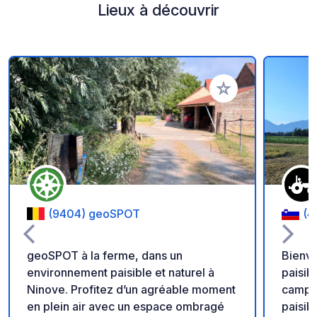
Lieux à découvrir
Ajouter à vos favori
(9404) geoSPOT
(4
geoSPOT à la ferme, dans un
Bienve
environnement paisible et naturel à
paisib
Ninove. Profitez d’un agréable moment
campagne slo
en plein air avec un espace ombragé
paisibl