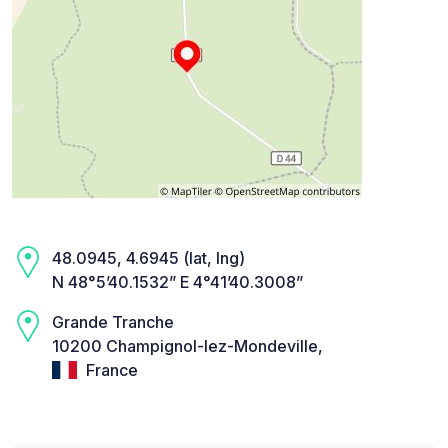
48.0945, 4.6945 (lat, lng)
N 48°5’40.1532” E 4°41’40.3008”
Grande Tranche
10200 Champignol-lez-Mondeville,
France