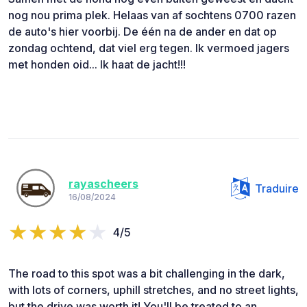
nog nou prima plek. Helaas van af sochtens 0700 razen
de auto's hier voorbij. De één na de ander en dat op
zondag ochtend, dat viel erg tegen. Ik vermoed jagers
met honden oid... Ik haat de jacht!!!
rayascheers
Traduire
16/08/2024
4/5
The road to this spot was a bit challenging in the dark,
with lots of corners, uphill stretches, and no street lights,
but the drive was worth it! You'll be treated to an