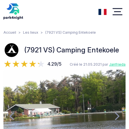
Accueil
Les lieux
(7921 VS) Camping Entekoele
(7921 VS) Camping Entekoele
4.29/5
Créé le 21.05.2021 par
Janfrieda