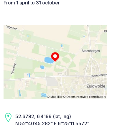
From 1 april to 31 october
52.6792, 6.4199 (lat, lng)
N 52°40’45.282” E 6°25’11.5572”