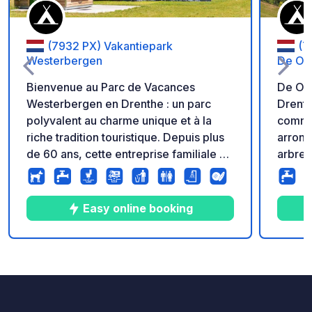
(7932 PX) Vakantiepark
(7
Westerbergen
De Oo
Bienvenue au Parc de Vacances
De Oo
Westerbergen en Drenthe : un parc
Drenthe Le terrain est 
polyvalent au charme unique et à la
comme
riche tradition touristique. Depuis plus
arrond
de 60 ans, cette entreprise familiale se
arbres
distingue par un service irréprochable,
facile
une ambiance conviviale et, bien sûr,
campeu
de nombreux équipements.
mètres
Easy online booking
Westerbergen propose des
emplacements spacieux pour
camping-cars ! Tous les emplacements
10
2
5
★
Photos
Commentaires
Note
sont suffisamment spacieux pour
accueillir un camping-car, une tente ou
une caravane. Deux blocs sanitaires