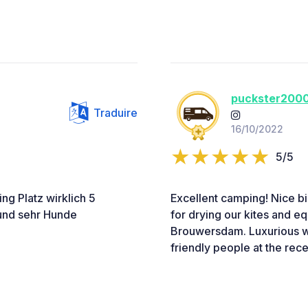
puckster200
Traduire
16/10/2022
5/5
ng Platz wirklich 5
Excellent camping! Nice big
 und sehr Hunde
for drying our kites and e
Brouwersdam. Luxurious wit
friendly people at the rece