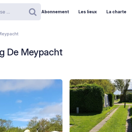
Abonnement
Les lieux
La charte
Rechercher
Meypacht
g De Meypacht