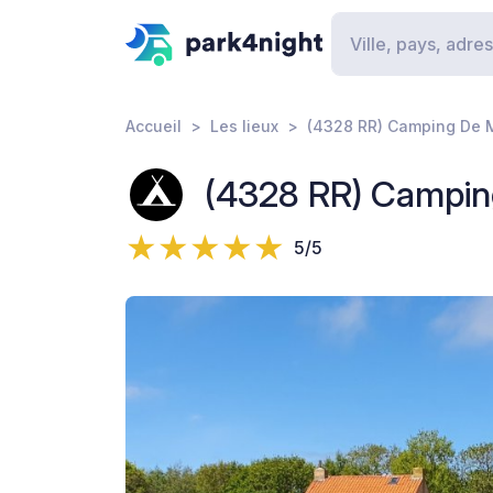
Accueil
Les lieux
(4328 RR) Camping De 
(4328 RR) Campin
5/5