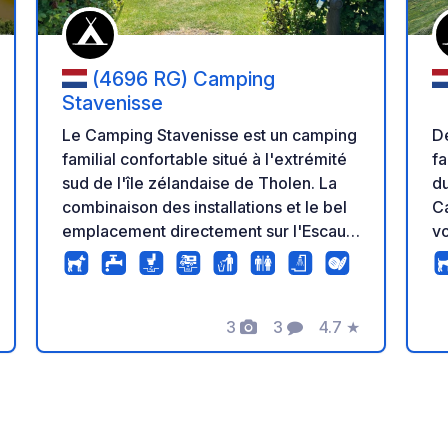
(4696 RG) Camping
Stavenisse
D
Le Camping Stavenisse est un camping
fa
familial confortable situé à l'extrémité
dunes. À q
sud de l'île zélandaise de Tholen. La
C
combinaison des installations et le bel
vo
emplacement directement sur l'Escaut
Le
oriental garantissent qu'il y a plus
qu
qu'assez de choses à faire sur et en
p
dehors du camping. Un endroit unique !
3
3
4.7
★
pa
s
Photos
Commentaires
Note
L'
pure
pa
pl
ve