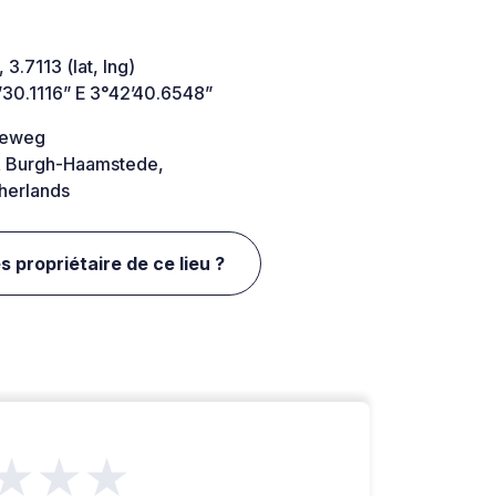
 3.7113 (lat, lng)
’30.1116” E 3°42’40.6548”
geweg
 Burgh-Haamstede,
herlands
s propriétaire de ce lieu ?
★★★