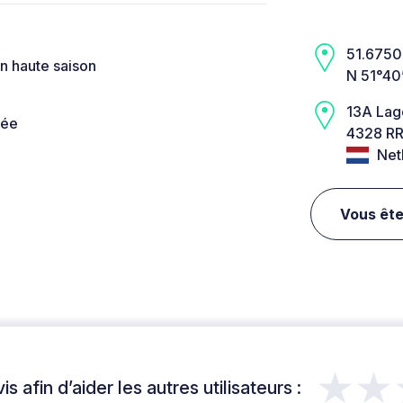
51.6750,
en haute saison
N 51°40
13A La
née
4328 RR
Net
Vous ête
★★
s afin d’aider les autres utilisateurs :