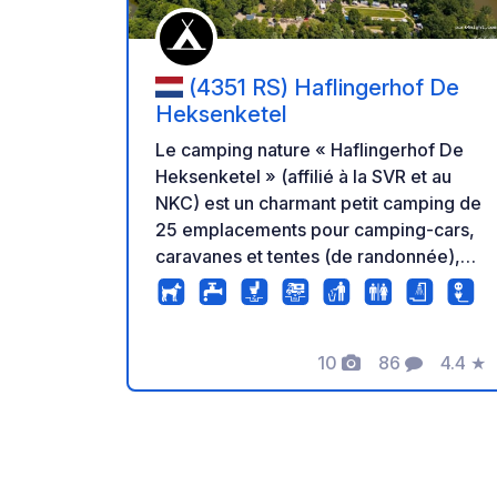
(4351 RS) Haflingerhof De
Heksenketel
Le camping nature « Haflingerhof De
Heksenketel » (affilié à la SVR et au
NKC) est un charmant petit camping de
25 emplacements pour camping-cars,
caravanes et tentes (de randonnée),
niché dans un écrin de verdure bien
abrité. Les emplacements sont pavés
de coquillages et équipés d'un robinet
10
86
4.4
★
d'eau potable, d'une prise électrique
Photos
Commentaire
Note
16 ampères et de la télévision par
câble. Le camping bénéficie d'une
excellente couverture et réception Wi-
Fi. Il est situé entre la charmante station
balnéaire familiale de Vrouwenpolder