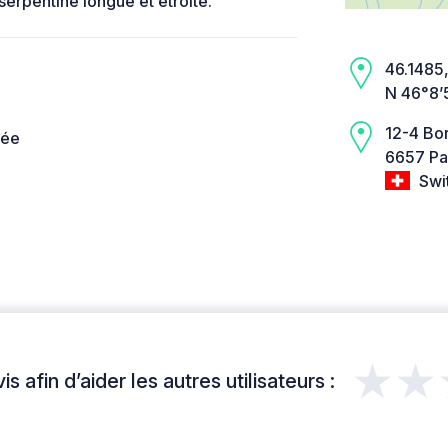
erpentine longue et étroite.
46.1485,
N 46°8’
12-4 Bo
née
6657 Pa
Swi
★★
s afin d’aider les autres utilisateurs :