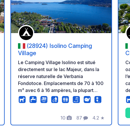
r à vos favoris
Ajouter à vos fav
(28924) Isolino Camping
Village
C
Le Camping Village Isolino est situé
C
directement sur le lac Majeur, dans la
oa
réserve naturelle de Verbania
l’
Fondotoce. Emplacements de 70 à 100
ca
m² avec 6 à 16 ampères, la plupart
de
équipés de l’arrivée et de l’évacuation
su
d’eau claire ainsi que de la connexion
du
TV satellite. Blocs sanitaires modernes
fa
10
87
4.2
★
avec salles de bains privées et coin
ch
Photos
Commentaires
Note
bébé, machines à laver et sèche-linge
e