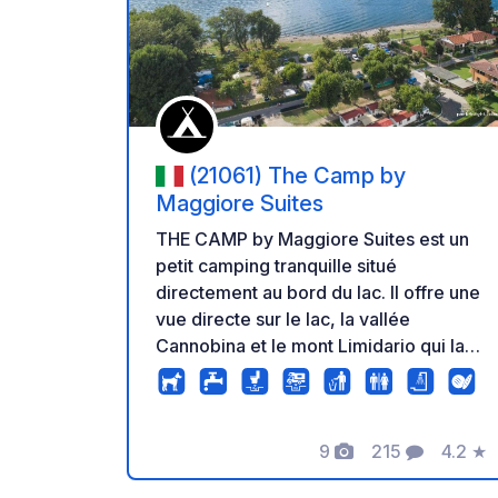
Ajoute
(21061) The Camp by
Maggiore Suites
THE CAMP by Maggiore Suites est un
petit camping tranquille situé
directement au bord du lac. Il offre une
vue directe sur le lac, la vallée
Cannobina et le mont Limidario qui la
surplombe. Le ferry est facilement
accessible à pied. Les emplacements
sont engazonnés et offrent
9
215
4.2
★
suffisamment de place pour les tentes,
Photos
Commentaires
Note
les camping-cars et les caravanes (les