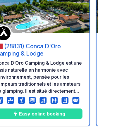
oris
Ajouter à vos favoris
(28831) Conca D'Oro
(21020
amping & Lodge
Lago Mag
sosta Sas
Agricamping 
onca D’Oro Camping & Lodge est une
verdure, à q
sis naturelle en harmonie avec
et de la pla
environnement, pensée pour les
point de dép
mpeurs traditionnels et les amateurs
promenades,
 glamping. Il est situé directement
itinéraires à
r le lac Majeur, à quelques minutes
Géré par des
 charmant village de Feriolo,
propose 40 
cilement accessible via un agréable
Easy online booking
terrain bien 
emin piétonnier et cyclable, et
de déployer l
ntouré de montagnes et de parcs