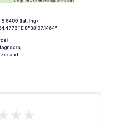
 8.6409 (lat, lng)
54.4776” E 8°38’27.1464”
rdei
lagnedra,
tzerland
★★★