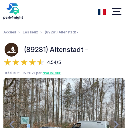
Accueil
Les lieux
(89281) Altenstadt -
(89281) Altenstadt -
4.54/5
Créé le 21.05.2021 par
rkaOnTour