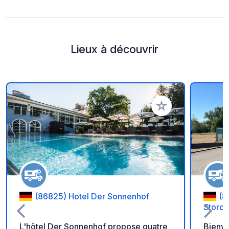
Lieux à découvrir
Ajouter à vos favori
(86825) Hotel Der Sonnenhof
(8
Storch
L'hôtel Der Sonnenhof propose quatre
Bienve