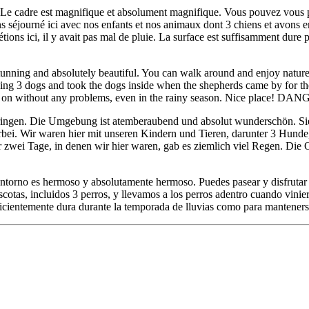
. Le cadre est magnifique et absolument magnifique. Vous pouvez vous pr
s séjourné ici avec nos enfants et nos animaux dont 3 chiens et avons em
étions ici, il y avait pas mal de pluie. La surface est suffisamment dur
 stunning and absolutely beautiful. You can walk around and enjoy nature
ding 3 dogs and took the dogs inside when the shepherds came by for 
nd on without any problems, even in the rainy season. Nice place! DANGE
bringen. Die Umgebung ist atemberaubend und absolut wunderschön. Sie
orbei. Wir waren hier mit unseren Kindern und Tieren, darunter 3 Hund
zwei Tage, in denen wir hier waren, gab es ziemlich viel Regen. Die O
 entorno es hermoso y absolutamente hermoso. Puedes pasear y disfrutar 
otas, incluidos 3 perros, y llevamos a los perros adentro cuando vinier
suficientemente dura durante la temporada de lluvias como para mantene