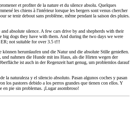
omener et profiter de la nature et du silence absolu. Quelques
mené les chiens à l'intérieur lorsque les bergers sont venus chercher
e pour se tenir debout sans problème, même pendant la saison des pluies.
 and absolute silence. A few cars drive by and shepherds with their
the big dogs they have with them. And during the two days we were
R; not suitable for over 3.5 t!!!
 können herumlaufen und die Natur und die absolute Stille genießen.
e, und nahmen die Hunde mit ins Haus, als die Hirten wegen der
berfläche ist auch in der Regenzeit hart genug, um problemlos darauf
de la naturaleza y el silencio absoluto. Pasan algunos coches y pasan
on los pastores debido a los perros grandes que tienen con ellos. Y
rse en pie sin problemas. ¡Lugar asombroso!