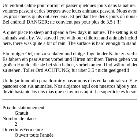
Un endroit calme pour dormir et passer quelques jours dans la nature
voitures passent et des bergers avec leurs animaux passent. Nous avon
les gros chiens qu'ils ont avec eux. Et pendant les deux jours où nous 
Bel endroit! DANGER; ne convient pas pour plus de 3,5 t !!!
A quiet place to sleep and spend a few days in nature. The setting is
animals walk by. We stayed here with our children and animals inclu
here, there was quite a bit of rain. The surface is hard enough to sta
Ein ruhiger Ort, um zu schlafen und einige Tage in der Natur zu ver
Es fahren ein paar Autos vorbei und Hirten mit ihren Tieren gehen v
großen Hunde, die sie bei sich haben, vorbeikamen. Und während der 
zu stehen. Toller Ort! ACHTUNG; für über 3,5 t nicht geeignet!!!
Un lugar tranquilo para dormir y pasar unos días en la naturaleza. El
pastores con sus animales. Nos alojamos aquí con nuestros hijos y masc
llovió bastante los dos días que estuvimos aquí. La superficie es lo 
Prix du stationnement
Gratuit
Nombre de places
2
Ouverture/Fermeture
Ouvert toute l'année