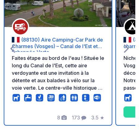
(88130) Aire Camping-Car Park de
(8
Charmes (Vosges) – Canal de l'Est et
charm
Échappée Verte
Faites étape au bord de l'eau ! Située le
Niché 
long du Canal de l'Est, cette aire
Vosges
verdoyante est une invitation à la
découv
détente et aux balades à vélo sur la
Notre 
voie verte. Le centre-ville historique de
passer
Charmes et ses petits commerces sont
end da
accessibles en quelques minutes à
rénové
pied. Bénéficiez d'infrastructures
quelqu
modernes : emplacements spacieux et
8
173
3.5
★
Charmes. Situé le lon
Photos
Commentaires
Note
stabilisés, branchements électriques
bleue,
individuels, Wi-Fi, barrière automatique
le lon