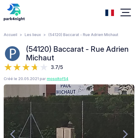
Accueil
Les lieux
(54120) Baccarat - Rue Adrien Michaut
(54120) Baccarat - Rue Adrien
Michaut
3.7/5
Créé le 20.05.2021 par
mosoltof54