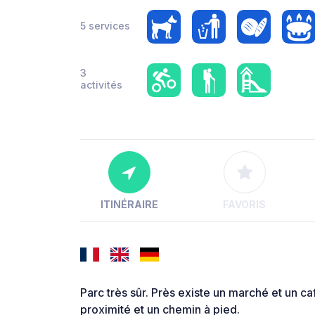
5 services
3
activités
ITINÉRAIRE
FAVORIS
Parc très sûr. Près existe un marché et un c
proximité et un chemin à pied.