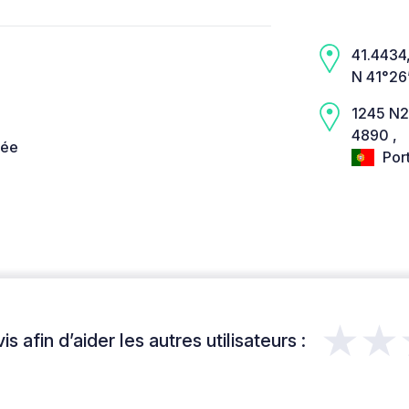
41.4434,
N 41°26
1245 N2
4890 ,
née
Por
★★
s afin d’aider les autres utilisateurs :