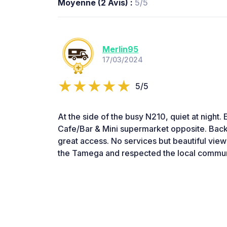
Moyenne (2 Avis) :
5/5
Merlin95
17/03/2024
5/5
At the side of the busy N210, quiet at night. 
Cafe/Bar & Mini supermarket opposite. Bac
great access. No services but beautiful view
the Tamega and respected the local communi