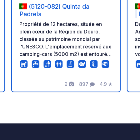
(5120-082) Quinta da
Padrela
|
Propriété de 12 hectares, située en
Do
plein cœur de la Région du Douro,
Ar
classée au patrimoine mondial par
so
l'UNESCO. L'emplacement réservé aux
in
camping-cars (5000 m2) est entouré
vo
des vignobles. Piscine disponible
et 
quand maison d'hôtes vide. Visite
Dé
guidée gratuite à la propriété.
vo
9
897
4.9
★
Dégustation gratuite de vins, huile
di
Photos
Commentaires
Note
d'olive et d'autres produits régionaux.
ch
La visite est faite par les propriétaires
di
qui accueillent les visiteurs dans une
se
ambiance familiale. Ouvert toute
Œn
l’année. De Mars à Octobre réception
2
jusqu'à 19h - De Novembre à Fevrier
S
jusqu'à 17:30h. Point d’eau. Wifi
30