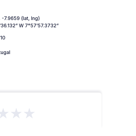
 -7.9659 (lat, lng)
’36.132” W 7°57’57.3732”
10
tugal
★★★