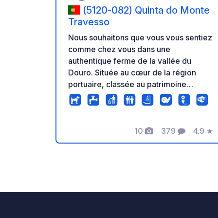
(5120-082) Quinta do Monte
Travesso
Nous souhaitons que vous vous sentiez
comme chez vous dans une
authentique ferme de la vallée du
Douro. Située au cœur de la région
portuaire, classée au patrimoine
mondial de l'UNESCO, La Quinta se
trouve à proximité du Douro, à 5 km de
Tabuaço et du village viticole de
10
379
4.9
★
Barcos. Ce domaine typique du Douro
Photos
Commentaires
Note
est entouré de vignes et d'oliviers sur
un sol schisteux. C'est l'endroit idéal
pour se ressourcer au contact de la
nature ! Visite guidée du domaine sur
rendez-vous. Ouvert toute la journée
(9h00 - 18h00). Dégustations de vins
sur rendez-vous. Boutique de vins.