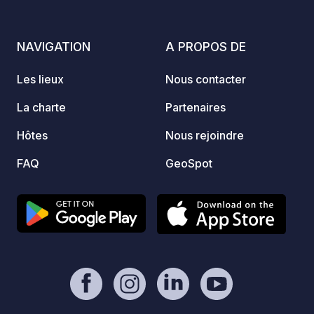
pittoresque pour nager et se détendre
pizzer
dans la nature (voir photo *). Dîners
navett
traditionnels toscans disponibles, avec
égalem
NAVIGATION
A PROPOS DE
des produits de la ferme.
plusie
les en
Les lieux
Nous contacter
via le 
cyclabl
La charte
Partenaires
de Cec
Hôtes
Nous rejoindre
de Cec
FAQ
GeoSpot