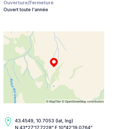
Ouverture/Fermeture
Ouvert toute l'année
43.4549, 10.7053 (lat, lng)
N 43°27’17.7228” E 10°42’19.0764”