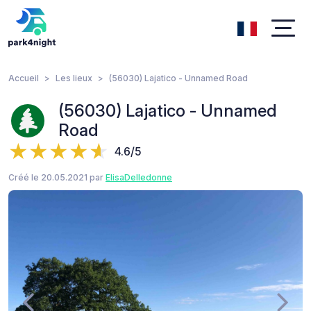
Accueil
Les lieux
(56030) Lajatico - Unnamed Road
(56030) Lajatico - Unnamed
Road
4.6/5
Créé le 20.05.2021 par
ElisaDelledonne