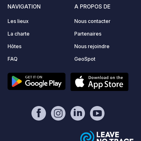
et merveilles de la région, et se
animat
NAVIGATION
A PROPOS DE
détendre après une belle journée de
parfai
randonnée…
moment
Les lieux
Nous contacter
lieu si
pour d
La charte
Partenaires
profit
Hôtes
Nous rejoindre
ensoleillée. Tarif 
septem
FAQ
GeoSpot
person