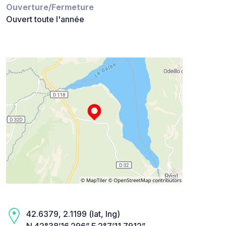
Ouverture/Fermeture
Ouvert toute l'année
42.6379, 2.1199 (lat, lng)
N 42°38’16.296” E 2°7’11.7912”