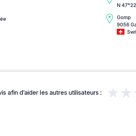
N 47°22
Gomp
née
9056 Ga
Swi
★★
s afin d’aider les autres utilisateurs :