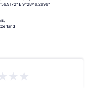
’56.9172” E 9°28’49.2996”
is,
tzerland
★★★