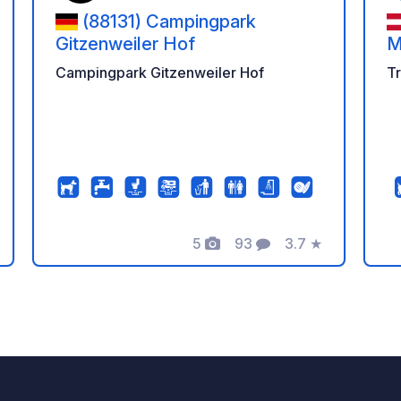
(88131) Campingpark
Gitzenweiler Hof
M
Campingpark Gitzenweiler Hof
Tr
5
93
3.7
★
s
Photos
Commentaires
Note