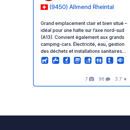
(9450) Allmend Rheintal
Grand emplacement clair et bien situé –
idéal pour une halte sur l’axe nord-sud
(A13). Convient également aux grands
camping-cars. Électricité, eau, gestion
des déchets et installations sanitaires
simples inclus. Pas d’enregistrement
nécessaire. Tarif forfaitaire de CHF/€
20 par nuit et par véhicule. Séjour
maximum : 5 nuits. Contrôles réguliers
7
96
3.7
★
Photos
Commentaire
Note
sur place. Point de départ idéal pour
explorer la région.