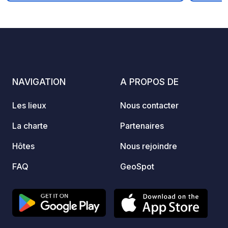
restaurant et un bar avec de la
Empla
nourriture traditionnelle.
sans o
jeunes
avec z
campin
en her
et les 
NAVIGATION
A PROPOS DE
piscin
barbec
Les lieux
Nous contacter
temps)
douche
La charte
Partenaires
rempli
Hôtes
Nous rejoindre
pizzas 
n’acce
FAQ
GeoSpot
préserver
silenc
de 12h00 à
appel
avant votr