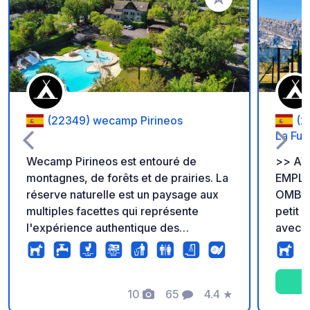
Ajouter à vos favori
(22349) wecamp Pirineos
(2
La Fu
Wecamp Pirineos est entouré de
>> AVI
montagnes, de forêts et de prairies. La
EMPLA
réserve naturelle est un paysage aux
OMBRAGÉS << B
multiples facettes qui représente
petit 
l'expérience authentique des
avec v
Pyrénées. Il y a des emplacements
simple
ensoleillés et ombragés d'environ
pour s
70m2. Il y a une zone sportive avec du
seul, 
football et du paddle, ainsi qu'un
10
65
4.4
★
vous s
Photos
Commentaires
Note