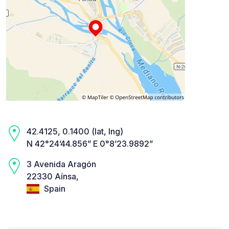
42.4125, 0.1400 (lat, lng)
N 42°24’44.856” E 0°8’23.9892”
3 Avenida Aragón
22330 Aínsa,
Spain