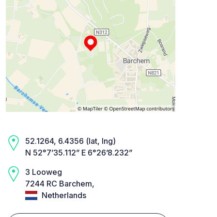
52.1264, 6.4356 (lat, lng)
N 52°7’35.112” E 6°26’8.232”
3 Looweg
7244 RC Barchem,
Netherlands