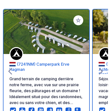
Ajouter à vos favori
(7241NM) Camperpark Erve
(7
Hagman
Achter
Blank
Grand terrain de camping derrière
Séjour
notre ferme, avec vue sur une prairie
loisir
fleurie, des pâturages et un domaine !
vacanc
Idéalement situé pour des randonnées,
magnifiqu
avec ou sans votre chien, et des
empla
excursions à vélo. Vous y trouverez
vous o