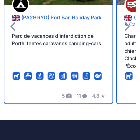
(PA29 6YD) Port Ban Holiday Park
(F
& Car
Parc de vacances d'interdiction de
Charma
Porth. tentes caravanes camping-cars.
adulte
chiens
Clackm
l'Écos
Ochil 
grands
ouvert
5
11
4.8
★
et dis
Photos
Commentaires
Note
des ea
électr
vidang
recycl
vaisse