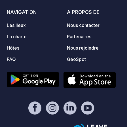
(possi
nécess
NAVIGATION
A PROPOS DE
le tout
l'empl
Les lieux
Nous contacter
regorge
Falkir
La charte
Partenaires
sont f
Hôtes
Nous rejoindre
grâce 
routes
FAQ
GeoSpot
empla
et pay
sur l'
emplac
REMAR
code p
campin
Gatew
Maps p
pour l