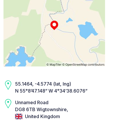
55.1464, -4.5774 (lat, lng)
N 55°8’47.148” W 4°34’38.6076”
Unnamed Road
DG8 6TB Wigtownshire,
United Kingdom