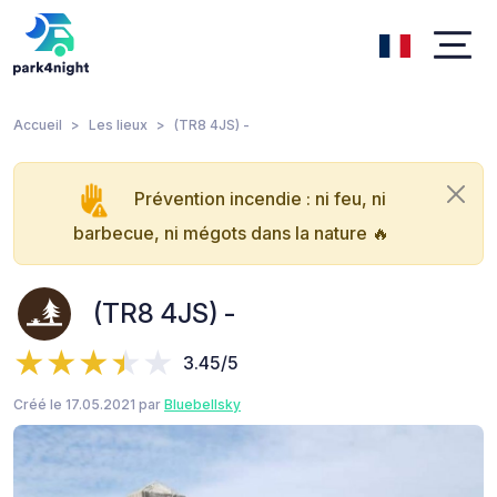
Accueil
Les lieux
(TR8 4JS) -
Prévention incendie : ni feu, ni
barbecue, ni mégots dans la nature 🔥
(TR8 4JS) -
3.45/5
Créé le 17.05.2021 par
Bluebellsky