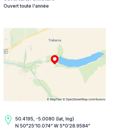
Ouvert toute l'année
50.4195, -5.0080 (lat, lng)
N 50°25’10.074” W 5°0’28.9584”