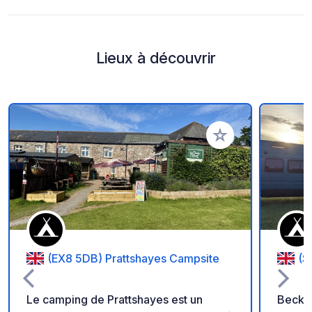
Lieux à découvrir
Ajouter à vos favori
(EX8 5DB) Prattshayes Campsite
(S
Le camping de Prattshayes est un
Beck F