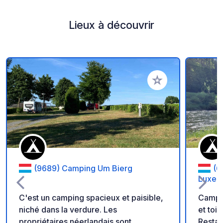
Lieux à découvrir
Ajouter à vos favori
(9689) Camping Um Bierg
(6
Luxem
C'est un camping spacieux et paisible,
Campin
niché dans la verdure. Les
et toi
propriétaires néerlandais sont
Restau