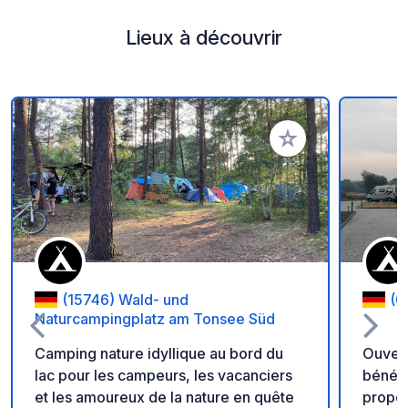
Lieux à découvrir
Ajouter à vos favori
(15746) Wald- und
(0
Naturcampingplatz am Tonsee Süd
Camping nature idyllique au bord du
Ouvert
lac pour les campeurs, les vacanciers
bénéfi
et les amoureux de la nature en quête
propo