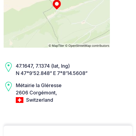
47.1647, 7.1374 (lat, lng)
N 47°9’52.848” E 7°8’14.5608”
Métairie la Gléresse
2606 Corgémont,
Switzerland