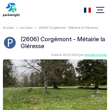
Accueil
Les lieux
(2606) Corgémont - Métairie la Gléresse
(2606) Corgémont - Métairie la
Gléresse
Créé le 16.05.2021 par
thundervanclan