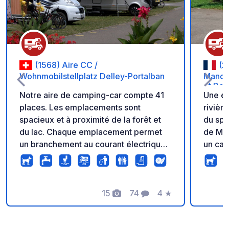
(1568) Aire CC /
(2
Wohnmobilstellplatz Delley-Portalban
Mandeu
et Bor
Notre aire de camping-car compte 41
Une ét
places. Les emplacements sont
rivièr
spacieux et à proximité de la forêt et
du spe
du lac. Chaque emplacement permet
de Man
un branchement au courant électrique.
un cad
Les emplacements camping-cars sont
Idéal 
auto-gérés et ouverts toute l'année.
d'arch
L'aire des camping-cars est équipée
l'eau. L'aire vous garantit un séjour
d'une borne de service (vidange
15
74
4
★
simple
Photos
Commentaires
Note
caissette, grille pour eau grise,
automa
électricité et eau). Des douches et des
emplac