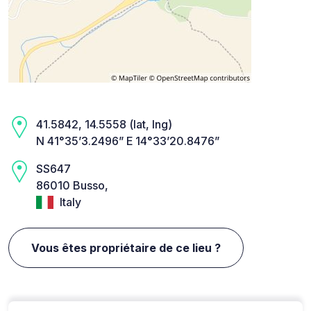
41.5842, 14.5558 (lat, lng)
N 41°35’3.2496” E 14°33’20.8476”
SS647
86010 Busso,
Italy
Vous êtes propriétaire de ce lieu ?