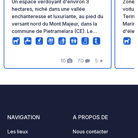
Un espace verdoyant d'environ 3
Zone v
hectares, niché dans une vallée
voitur
enchanteresse et luxuriante, au pied du
Termol
versant nord du Mont Majeur, dans la
Marina
commune de Pietramelara (CE). Le
d'élec
camping est équipé de tous les
douche
services essentiels et est accessible
trouve
aux tentes et aux camping-cars. La
des fe
route d'accès est asphaltée (les 100
10
70
5
★
mètres
Photos
Commentaires
Note
derniers mètres sont en terre battue et
remorq
facilement praticables).
mettre
l'eau, 
statio
Cartes
Americ
ARRIVÉ
NAVIGATION
A PROPOS DE
h À 19 h Douches froides dis
en cas
Les lieux
Nous contacter
cars et de 