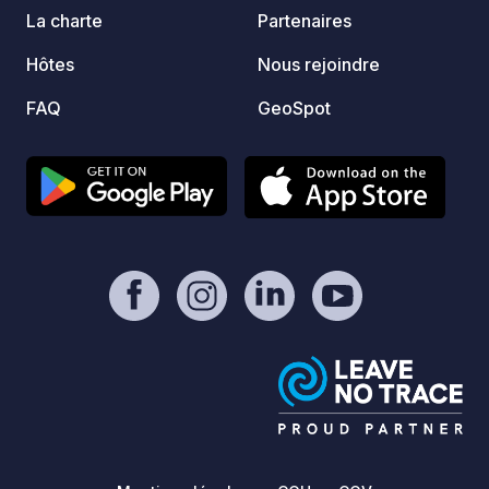
Périod
La charte
Partenaires
2026 P
Hôtes
Nous rejoindre
les co
subiro
FAQ
GeoSpot
pendan
de nuit
autori
journée
20,00 
journal