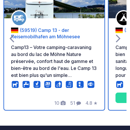
(59519) Camp 13 - der
(3
Reisemobilhafen am Möhnesee
Camp13 – Votre camping-caravaning
Campi
au bord du lac de Möhne Nature
bien e
préservée, confort haut de gamme et
sanita
bien-être au bord de l'eau. Le Camp 13
longue
est bien plus qu'un simple
pour c
emplacement. C'est un véritable havre
calme,
de paix au bord du lac, avec accès
enfant
direct à l'eau, sanitaires modernes et
publiq
sauna panoramique avec salle de
10
51
4.8
★
douche
Photos
Commentaires
Note
relaxation, balcon donnant sur le lac,
bon Wi
vestiaires et douches à l'étage. L'accès
au sauna est en supplément. Arrivée à