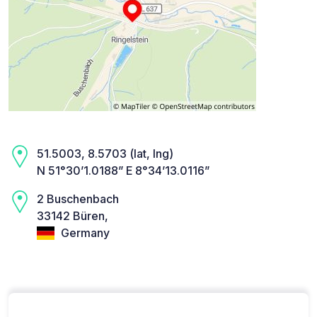
51.5003, 8.5703 (lat, lng)
N 51°30’1.0188” E 8°34’13.0116”
2 Buschenbach
33142 Büren,
Germany