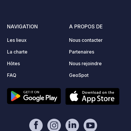
partir de 12h15 ; départ avant 12h00.
Les tentes supplémentaires ne sont pas
autorisées sur l'emplacement réservé.
Le bistro « Wanderbar », géré par
NAVIGATION
A PROPOS DE
notre locataire, se trouve au bord du
lac. Les caravanes, remorques pliantes
Les lieux
Nous contacter
et tentes ne sont pas autorisées.
La charte
Partenaires
Hôtes
Nous rejoindre
FAQ
GeoSpot